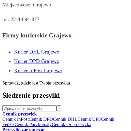
Miejscowość: Grajewo
tel: 22-4-894-877
Firmy kurierskie Grajewo
Kurier DHL Grajewo
Kurier DPD Grajewo
Kurier InPost Grajewo
Sprawdź, gdzie jest Twoja przesyłka
Śledzenie przesyłki
Cennik przesyłek
Cennik InPost
Cennik DPD
Cennik DHL
Cennik UPS
Cennik
FedEx
Cennik Paczkomaty
Cennik Orlen Paczka
Przesyłki zagraniczne