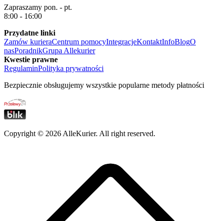
Zapraszamy pon. - pt.
8:00 - 16:00
Przydatne linki
Zamów kuriera
Centrum pomocy
Integracje
Kontakt
Info
Blog
O
nas
Poradnik
Grupa Allekurier
Kwestie prawne
Regulamin
Polityka prywatności
Bezpiecznie obsługujemy wszystkie popularne metody płatności
Copyright ©
2026
AlleKurier. All right reserved.