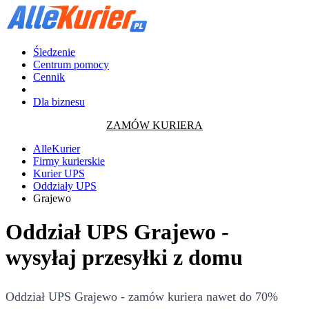
Śledzenie
Centrum pomocy
Cennik
Dla biznesu
ZAMÓW KURIERA
AlleKurier
Firmy kurierskie
Kurier UPS
Oddziały UPS
Grajewo
Oddział UPS Grajewo -
wysyłaj przesyłki z domu
Oddział UPS Grajewo - zamów kuriera nawet do 70%