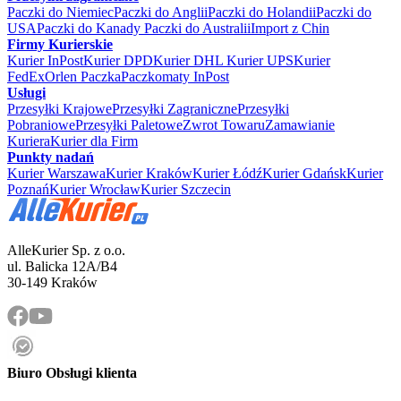
Paczki do Niemiec
Paczki do Anglii
Paczki do Holandii
Paczki do
USA
Paczki do Kanady
Paczki do Australii
Import z Chin
Firmy Kurierskie
Kurier InPost
Kurier DPD
Kurier DHL
Kurier UPS
Kurier
FedEx
Orlen Paczka
Paczkomaty InPost
Usługi
Przesyłki Krajowe
Przesyłki Zagraniczne
Przesyłki
Pobraniowe
Przesyłki Paletowe
Zwrot Towaru
Zamawianie
Kuriera
Kurier dla Firm
Punkty nadań
Kurier Warszawa
Kurier Kraków
Kurier Łódź
Kurier Gdańsk
Kurier
Poznań
Kurier Wrocław
Kurier Szczecin
AlleKurier Sp. z o.o.
ul. Balicka 12A/B4
30-149 Kraków
Biuro Obsługi klienta