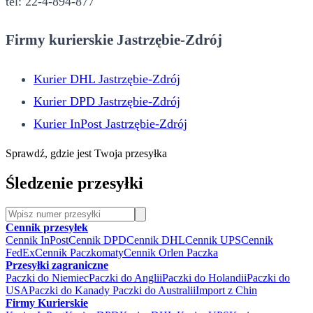
tel: 22-4-894-877
Firmy kurierskie Jastrzębie-Zdrój
Kurier DHL Jastrzębie-Zdrój
Kurier DPD Jastrzębie-Zdrój
Kurier InPost Jastrzębie-Zdrój
Sprawdź, gdzie jest Twoja przesyłka
Śledzenie przesyłki
Cennik przesyłek
Cennik InPost
Cennik DPD
Cennik DHL
Cennik UPS
Cennik
FedEx
Cennik Paczkomaty
Cennik Orlen Paczka
Przesyłki zagraniczne
Paczki do Niemiec
Paczki do Anglii
Paczki do Holandii
Paczki do
USA
Paczki do Kanady
Paczki do Australii
Import z Chin
Firmy Kurierskie