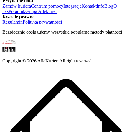
Przydatne linki
Zamów kuriera
Centrum pomocy
Integracje
Kontakt
Info
Blog
O
nas
Poradnik
Grupa Allekurier
Kwestie prawne
Regulamin
Polityka prywatności
Bezpiecznie obsługujemy wszystkie popularne metody płatności
Copyright ©
2026
AlleKurier. All right reserved.