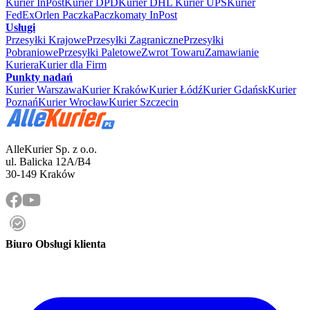
Kurier InPost
Kurier DPD
Kurier DHL
Kurier UPS
Kurier
FedEx
Orlen Paczka
Paczkomaty InPost
Usługi
Przesyłki Krajowe
Przesyłki Zagraniczne
Przesyłki
Pobraniowe
Przesyłki Paletowe
Zwrot Towaru
Zamawianie
Kuriera
Kurier dla Firm
Punkty nadań
Kurier Warszawa
Kurier Kraków
Kurier Łódź
Kurier Gdańsk
Kurier
Poznań
Kurier Wrocław
Kurier Szczecin
AlleKurier Sp. z o.o.
ul. Balicka 12A/B4
30-149 Kraków
Biuro Obsługi klienta