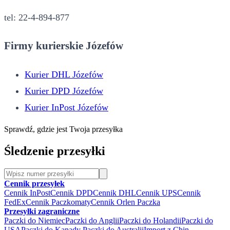
tel: 22-4-894-877
Firmy kurierskie Józefów
Kurier DHL Józefów
Kurier DPD Józefów
Kurier InPost Józefów
Sprawdź, gdzie jest Twoja przesyłka
Śledzenie przesyłki
Cennik przesyłek
Cennik InPost
Cennik DPD
Cennik DHL
Cennik UPS
Cennik
FedEx
Cennik Paczkomaty
Cennik Orlen Paczka
Przesyłki zagraniczne
Paczki do Niemiec
Paczki do Anglii
Paczki do Holandii
Paczki do
USA
Paczki do Kanady
Paczki do Australii
Import z Chin