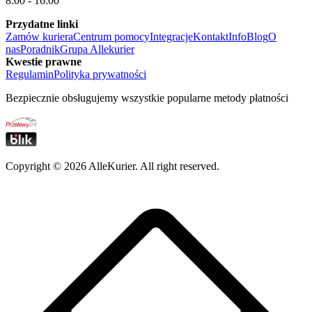
8:00 - 16:00
Przydatne linki
Zamów kuriera
Centrum pomocy
Integracje
Kontakt
Info
Blog
O
nas
Poradnik
Grupa Allekurier
Kwestie prawne
Regulamin
Polityka prywatności
Bezpiecznie obsługujemy wszystkie popularne metody płatności
Copyright ©
2026
AlleKurier. All right reserved.