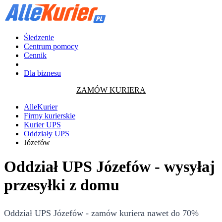
Śledzenie
Centrum pomocy
Cennik
Dla biznesu
ZAMÓW KURIERA
AlleKurier
Firmy kurierskie
Kurier UPS
Oddziały UPS
Józefów
Oddział UPS Józefów - wysyłaj
przesyłki z domu
Oddział UPS Józefów - zamów kuriera nawet do 70%