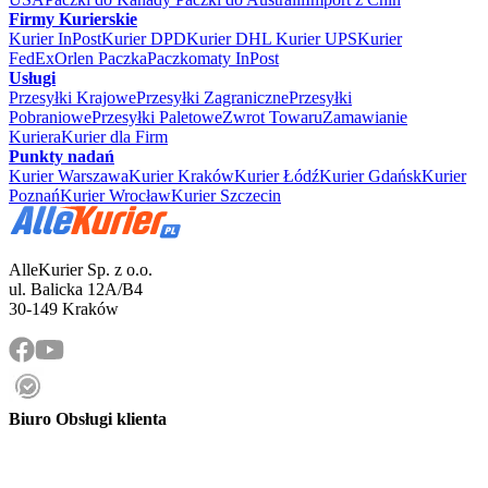
Firmy Kurierskie
Kurier InPost
Kurier DPD
Kurier DHL
Kurier UPS
Kurier
FedEx
Orlen Paczka
Paczkomaty InPost
Usługi
Przesyłki Krajowe
Przesyłki Zagraniczne
Przesyłki
Pobraniowe
Przesyłki Paletowe
Zwrot Towaru
Zamawianie
Kuriera
Kurier dla Firm
Punkty nadań
Kurier Warszawa
Kurier Kraków
Kurier Łódź
Kurier Gdańsk
Kurier
Poznań
Kurier Wrocław
Kurier Szczecin
AlleKurier Sp. z o.o.
ul. Balicka 12A/B4
30-149 Kraków
Biuro Obsługi klienta