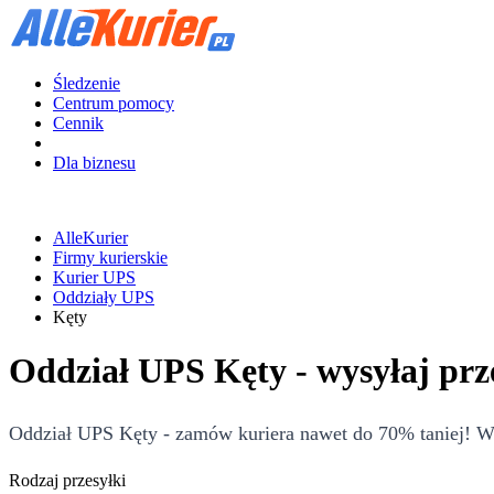
Śledzenie
Centrum pomocy
Cennik
Dla biznesu
AlleKurier
Firmy kurierskie
Kurier UPS
Oddziały UPS
Kęty
Oddział UPS Kęty - wysyłaj prz
Oddział UPS Kęty - zamów kuriera nawet do 70% taniej! Wyc
Rodzaj przesyłki