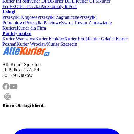
Kurier InPost
Kurier DPD
Kurier DHL
Kurier UPS
Kurier
FedEx
Orlen Paczka
Paczkomaty InPost
Usługi
Przesyłki Krajowe
Przesyłki Zagraniczne
Przesyłki
Pobraniowe
Przesyłki Paletowe
Zwrot Towaru
Zamawianie
Kuriera
Kurier dla Firm
Punkty nadań
Kurier Warszawa
Kurier Kraków
Kurier Łódź
Kurier Gdańsk
Kurier
Poznań
Kurier Wrocław
Kurier Szczecin
AlleKurier Sp. z o.o.
ul. Balicka 12A/B4
30-149 Kraków
Biuro Obsługi klienta