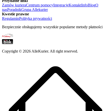
Przydatne linki
Zamów kuriera
Centrum pomocy
Integracje
Kontakt
Info
Blog
O
nas
Poradnik
Grupa Allekurier
Kwestie prawne
Regulamin
Polityka prywatności
Bezpiecznie obsługujemy wszystkie popularne metody płatności
Copyright ©
2026
AlleKurier. All right reserved.