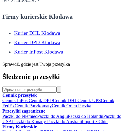
tel: 22-4-894-877
Firmy kurierskie Kłodawa
Kurier DHL Kłodawa
Kurier DPD Kłodawa
Kurier InPost Kłodawa
Sprawdź, gdzie jest Twoja przesyłka
Śledzenie przesyłki
Cennik przesyłek
Cennik InPost
Cennik DPD
Cennik DHL
Cennik UPS
Cennik
FedEx
Cennik Paczkomaty
Cennik Orlen Paczka
Przesyłki zagraniczne
Paczki do Niemiec
Paczki do Anglii
Paczki do Holandii
Paczki do
USA
Paczki do Kanady
Paczki do Australii
Import z Chin
Firmy Kurierskie