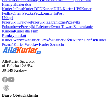
Firmy Kurierskie
Kurier InPost
Kurier DPD
Kurier DHL
Kurier UPS
Kurier
FedEx
Orlen Paczka
Paczkomaty InPost
Usługi
Przesyłki Krajowe
Przesyłki Zagraniczne
Przesyłki
Pobraniowe
Przesyłki Paletowe
Zwrot Towaru
Zamawianie
Kuriera
Kurier dla Firm
Punkty nadań
Kurier Warszawa
Kurier Kraków
Kurier Łódź
Kurier Gdańsk
Kurier
Poznań
Kurier Wrocław
Kurier Szczecin
AlleKurier Sp. z o.o.
ul. Balicka 12A/B4
30-149 Kraków
Biuro Obsługi klienta