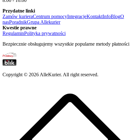
8:00 - 16:00
Przydatne linki
Zamów kuriera
Centrum pomocy
Integracje
Kontakt
Info
Blog
O
nas
Poradnik
Grupa Allekurier
Kwestie prawne
Regulamin
Polityka prywatności
Bezpiecznie obsługujemy wszystkie popularne metody płatności
Copyright ©
2026
AlleKurier. All right reserved.