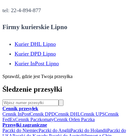
tel: 22-4-894-877
Firmy kurierskie Lipno
Kurier DHL Lipno
Kurier DPD Lipno
Kurier InPost Lipno
Sprawdź, gdzie jest Twoja przesyłka
Śledzenie przesyłki
Cennik przesyłek
Cennik InPost
Cennik DPD
Cennik DHL
Cennik UPS
Cennik
FedEx
Cennik Paczkomaty
Cennik Orlen Paczka
Przesyłki zagraniczne
Paczki do Niemiec
Paczki do Anglii
Paczki do Holandii
Paczki do
USA
Paczki do Kanady
Paczki do Australii
Import z Chin