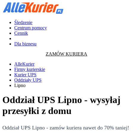
Śledzenie
Centrum pomocy
Cennik
Dla biznesu
ZAMÓW KURIERA
AlleKurier
Firmy kurierskie
Kurier UPS
Oddziały UPS
Lipno
Oddział UPS Lipno - wysyłaj
przesyłki z domu
Oddział UPS Lipno - zamów kuriera nawet do 70% taniej!