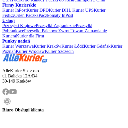
Firmy Kurierskie
Kurier InPost
Kurier DPD
Kurier DHL
Kurier UPS
Kurier
FedEx
Orlen Paczka
Paczkomaty InPost
Usługi
Przesyłki Krajowe
Przesyłki Zagraniczne
Przesyłki
Pobraniowe
Przesyłki Paletowe
Zwrot Towaru
Zamawianie
Kuriera
Kurier dla Firm
Punkty nadań
Kurier Warszawa
Kurier Kraków
Kurier Łódź
Kurier Gdańsk
Kurier
Poznań
Kurier Wrocław
Kurier Szczecin
AlleKurier Sp. z o.o.
ul. Balicka 12A/B4
30-149 Kraków
Biuro Obsługi klienta