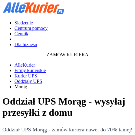
Śledzenie
Centrum pomocy
Cennik
Dla biznesu
ZAMÓW KURIERA
AlleKurier
Firmy kurierskie
Kurier UPS
Oddziały UPS
Morąg
Oddział UPS Morąg - wysyłaj
przesyłki z domu
Oddział UPS Morąg - zamów kuriera nawet do 70% taniej!