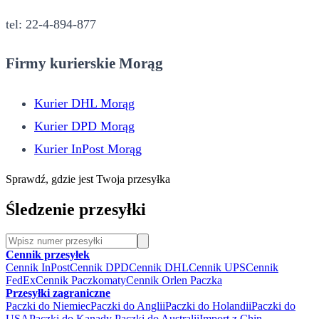
tel: 22-4-894-877
Firmy kurierskie Morąg
Kurier DHL Morąg
Kurier DPD Morąg
Kurier InPost Morąg
Sprawdź, gdzie jest Twoja przesyłka
Śledzenie przesyłki
Cennik przesyłek
Cennik InPost
Cennik DPD
Cennik DHL
Cennik UPS
Cennik
FedEx
Cennik Paczkomaty
Cennik Orlen Paczka
Przesyłki zagraniczne
Paczki do Niemiec
Paczki do Anglii
Paczki do Holandii
Paczki do
USA
Paczki do Kanady
Paczki do Australii
Import z Chin