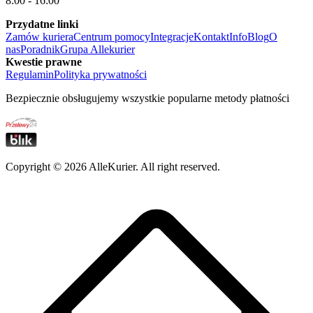
8:00 - 16:00
Przydatne linki
Zamów kuriera
Centrum pomocy
Integracje
Kontakt
Info
Blog
O
nas
Poradnik
Grupa Allekurier
Kwestie prawne
Regulamin
Polityka prywatności
Bezpiecznie obsługujemy wszystkie popularne metody płatności
Copyright ©
2026
AlleKurier. All right reserved.