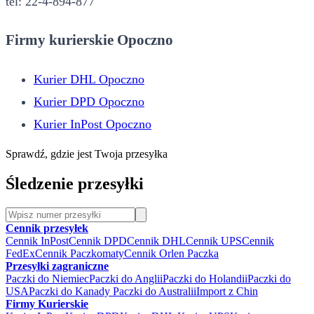
tel: 22-4-894-877
Firmy kurierskie Opoczno
Kurier DHL Opoczno
Kurier DPD Opoczno
Kurier InPost Opoczno
Sprawdź, gdzie jest Twoja przesyłka
Śledzenie przesyłki
Cennik przesyłek
Cennik InPost
Cennik DPD
Cennik DHL
Cennik UPS
Cennik
FedEx
Cennik Paczkomaty
Cennik Orlen Paczka
Przesyłki zagraniczne
Paczki do Niemiec
Paczki do Anglii
Paczki do Holandii
Paczki do
USA
Paczki do Kanady
Paczki do Australii
Import z Chin
Firmy Kurierskie