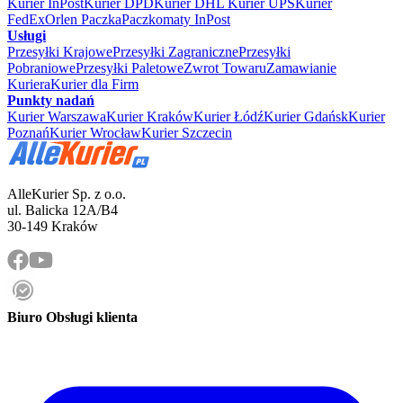
Kurier InPost
Kurier DPD
Kurier DHL
Kurier UPS
Kurier
FedEx
Orlen Paczka
Paczkomaty InPost
Usługi
Przesyłki Krajowe
Przesyłki Zagraniczne
Przesyłki
Pobraniowe
Przesyłki Paletowe
Zwrot Towaru
Zamawianie
Kuriera
Kurier dla Firm
Punkty nadań
Kurier Warszawa
Kurier Kraków
Kurier Łódź
Kurier Gdańsk
Kurier
Poznań
Kurier Wrocław
Kurier Szczecin
AlleKurier Sp. z o.o.
ul. Balicka 12A/B4
30-149 Kraków
Biuro Obsługi klienta