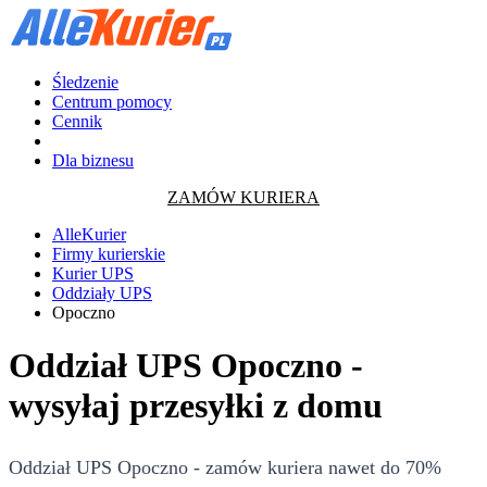
Śledzenie
Centrum pomocy
Cennik
Dla biznesu
ZAMÓW KURIERA
AlleKurier
Firmy kurierskie
Kurier UPS
Oddziały UPS
Opoczno
Oddział UPS Opoczno -
wysyłaj przesyłki z domu
Oddział UPS Opoczno - zamów kuriera nawet do 70%