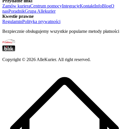
Przydatne linki
Zamów kuriera
Centrum pomocy
Integracje
Kontakt
Info
Blog
O
nas
Poradnik
Grupa Allekurier
Kwestie prawne
Regulamin
Polityka prywatności
Bezpiecznie obsługujemy wszystkie popularne metody płatności
Copyright ©
2026
AlleKurier. All right reserved.