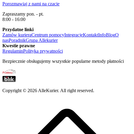
Porozmawiaj z nami na czacie
Zapraszamy pon. - pt.
8:00 - 16:00
Przydatne linki
Zamów kuriera
Centrum pomocy
Integracje
Kontakt
Info
Blog
O
nas
Poradnik
Grupa Allekurier
Kwestie prawne
Regulamin
Polityka prywatności
Bezpiecznie obsługujemy wszystkie popularne metody płatności
Copyright ©
2026
AlleKurier. All right reserved.