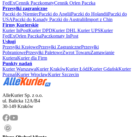
FedEx
Cennik Paczkomaty
Cennik Orlen Paczka
Przesyłki zagraniczne
Paczki do Niemiec
Paczki do Anglii
Paczki do Holandii
Paczki do
USA
Paczki do Kanady
Paczki do Australii
Import z Chin
Firmy Kurierskie
Kurier InPost
Kurier DPD
Kurier DHL
Kurier UPS
Kurier
FedEx
Orlen Paczka
Paczkomaty InPost
Usługi
Przesyłki Krajowe
Przesyłki Zagraniczne
Przesyłki
Pobraniowe
Przesyłki Paletowe
Zwrot Towaru
Zamawianie
Kuriera
Kurier dla Firm
Punkty nadań
Kurier Warszawa
Kurier Kraków
Kurier Łódź
Kurier Gdańsk
Kurier
Poznań
Kurier Wrocław
Kurier Szczecin
AlleKurier Sp. z o.o.
ul. Balicka 12A/B4
30-149 Kraków