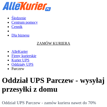
Śledzenie
Centrum pomocy
Cennik
Dla biznesu
ZAMÓW KURIERA
AlleKurier
Firmy kurierskie
Kurier UPS
Oddziały UPS
Parczew
Oddział UPS Parczew - wysyłaj
przesyłki z domu
Oddział UPS Parczew - zamów kuriera nawet do 70%