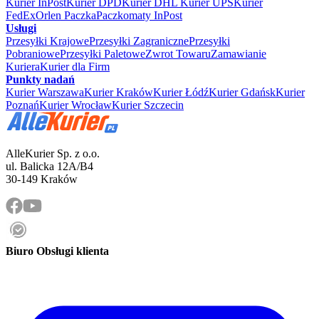
Kurier InPost
Kurier DPD
Kurier DHL
Kurier UPS
Kurier
FedEx
Orlen Paczka
Paczkomaty InPost
Usługi
Przesyłki Krajowe
Przesyłki Zagraniczne
Przesyłki
Pobraniowe
Przesyłki Paletowe
Zwrot Towaru
Zamawianie
Kuriera
Kurier dla Firm
Punkty nadań
Kurier Warszawa
Kurier Kraków
Kurier Łódź
Kurier Gdańsk
Kurier
Poznań
Kurier Wrocław
Kurier Szczecin
AlleKurier Sp. z o.o.
ul. Balicka 12A/B4
30-149 Kraków
Biuro Obsługi klienta