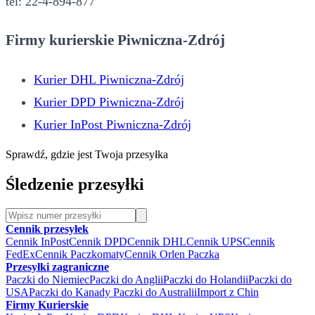
tel: 22-4-894-877
Firmy kurierskie Piwniczna-Zdrój
Kurier DHL Piwniczna-Zdrój
Kurier DPD Piwniczna-Zdrój
Kurier InPost Piwniczna-Zdrój
Sprawdź, gdzie jest Twoja przesyłka
Śledzenie przesyłki
Cennik przesyłek
Cennik InPost
Cennik DPD
Cennik DHL
Cennik UPS
Cennik
FedEx
Cennik Paczkomaty
Cennik Orlen Paczka
Przesyłki zagraniczne
Paczki do Niemiec
Paczki do Anglii
Paczki do Holandii
Paczki do
USA
Paczki do Kanady
Paczki do Australii
Import z Chin
Firmy Kurierskie