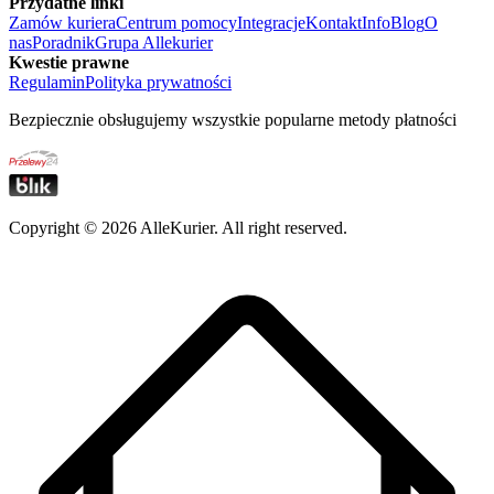
Przydatne linki
Zamów kuriera
Centrum pomocy
Integracje
Kontakt
Info
Blog
O
nas
Poradnik
Grupa Allekurier
Kwestie prawne
Regulamin
Polityka prywatności
Bezpiecznie obsługujemy wszystkie popularne metody płatności
Copyright ©
2026
AlleKurier. All right reserved.