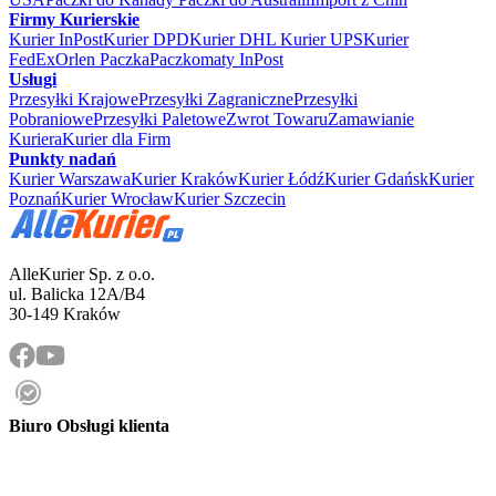
Firmy Kurierskie
Kurier InPost
Kurier DPD
Kurier DHL
Kurier UPS
Kurier
FedEx
Orlen Paczka
Paczkomaty InPost
Usługi
Przesyłki Krajowe
Przesyłki Zagraniczne
Przesyłki
Pobraniowe
Przesyłki Paletowe
Zwrot Towaru
Zamawianie
Kuriera
Kurier dla Firm
Punkty nadań
Kurier Warszawa
Kurier Kraków
Kurier Łódź
Kurier Gdańsk
Kurier
Poznań
Kurier Wrocław
Kurier Szczecin
AlleKurier Sp. z o.o.
ul. Balicka 12A/B4
30-149 Kraków
Biuro Obsługi klienta