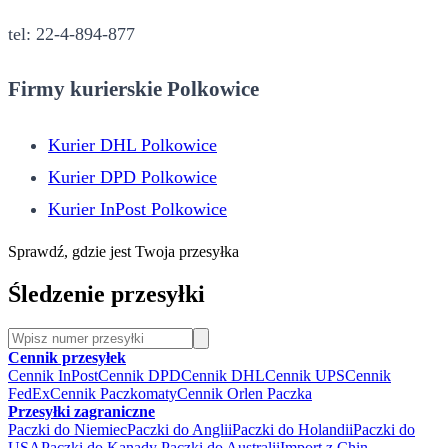
tel: 22-4-894-877
Firmy kurierskie Polkowice
Kurier DHL Polkowice
Kurier DPD Polkowice
Kurier InPost Polkowice
Sprawdź, gdzie jest Twoja przesyłka
Śledzenie przesyłki
Cennik przesyłek
Cennik InPost
Cennik DPD
Cennik DHL
Cennik UPS
Cennik
FedEx
Cennik Paczkomaty
Cennik Orlen Paczka
Przesyłki zagraniczne
Paczki do Niemiec
Paczki do Anglii
Paczki do Holandii
Paczki do
USA
Paczki do Kanady
Paczki do Australii
Import z Chin