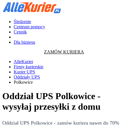
Śledzenie
Centrum pomocy
Cennik
Dla biznesu
ZAMÓW KURIERA
AlleKurier
Firmy kurierskie
Kurier UPS
Oddziały UPS
Polkowice
Oddział UPS Polkowice -
wysyłaj przesyłki z domu
Oddział UPS Polkowice - zamów kuriera nawet do 70%