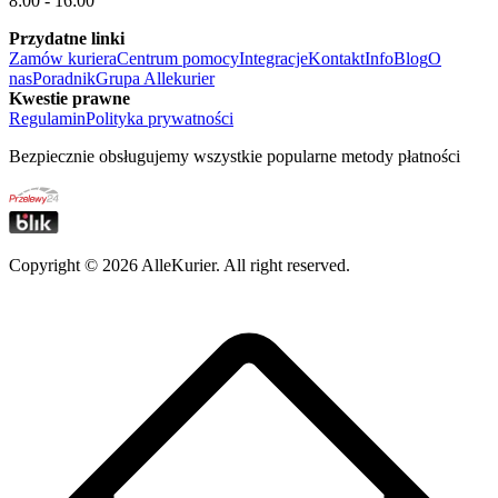
8:00 - 16:00
Przydatne linki
Zamów kuriera
Centrum pomocy
Integracje
Kontakt
Info
Blog
O
nas
Poradnik
Grupa Allekurier
Kwestie prawne
Regulamin
Polityka prywatności
Bezpiecznie obsługujemy wszystkie popularne metody płatności
Copyright ©
2026
AlleKurier. All right reserved.