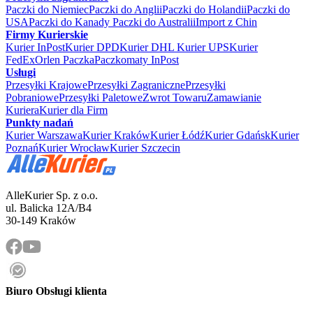
Paczki do Niemiec
Paczki do Anglii
Paczki do Holandii
Paczki do
USA
Paczki do Kanady
Paczki do Australii
Import z Chin
Firmy Kurierskie
Kurier InPost
Kurier DPD
Kurier DHL
Kurier UPS
Kurier
FedEx
Orlen Paczka
Paczkomaty InPost
Usługi
Przesyłki Krajowe
Przesyłki Zagraniczne
Przesyłki
Pobraniowe
Przesyłki Paletowe
Zwrot Towaru
Zamawianie
Kuriera
Kurier dla Firm
Punkty nadań
Kurier Warszawa
Kurier Kraków
Kurier Łódź
Kurier Gdańsk
Kurier
Poznań
Kurier Wrocław
Kurier Szczecin
AlleKurier Sp. z o.o.
ul. Balicka 12A/B4
30-149 Kraków
Biuro Obsługi klienta