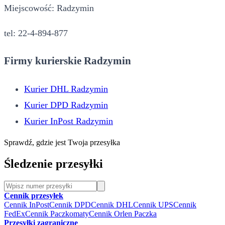
Miejscowość: Radzymin
tel: 22-4-894-877
Firmy kurierskie Radzymin
Kurier DHL Radzymin
Kurier DPD Radzymin
Kurier InPost Radzymin
Sprawdź, gdzie jest Twoja przesyłka
Śledzenie przesyłki
Cennik przesyłek
Cennik InPost
Cennik DPD
Cennik DHL
Cennik UPS
Cennik
FedEx
Cennik Paczkomaty
Cennik Orlen Paczka
Przesyłki zagraniczne