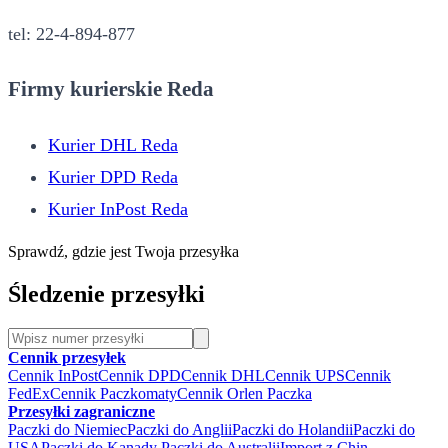
tel: 22-4-894-877
Firmy kurierskie Reda
Kurier DHL Reda
Kurier DPD Reda
Kurier InPost Reda
Sprawdź, gdzie jest Twoja przesyłka
Śledzenie przesyłki
Cennik przesyłek
Cennik InPost
Cennik DPD
Cennik DHL
Cennik UPS
Cennik
FedEx
Cennik Paczkomaty
Cennik Orlen Paczka
Przesyłki zagraniczne
Paczki do Niemiec
Paczki do Anglii
Paczki do Holandii
Paczki do
USA
Paczki do Kanady
Paczki do Australii
Import z Chin