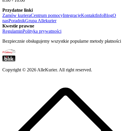
8:00 - 16:00
Przydatne linki
Zamów kuriera
Centrum pomocy
Integracje
Kontakt
Info
Blog
O
nas
Poradnik
Grupa Allekurier
Kwestie prawne
Regulamin
Polityka prywatności
Bezpiecznie obsługujemy wszystkie popularne metody płatności
Copyright ©
2026
AlleKurier. All right reserved.