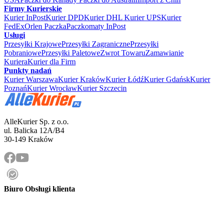
Firmy Kurierskie
Kurier InPost
Kurier DPD
Kurier DHL
Kurier UPS
Kurier
FedEx
Orlen Paczka
Paczkomaty InPost
Usługi
Przesyłki Krajowe
Przesyłki Zagraniczne
Przesyłki
Pobraniowe
Przesyłki Paletowe
Zwrot Towaru
Zamawianie
Kuriera
Kurier dla Firm
Punkty nadań
Kurier Warszawa
Kurier Kraków
Kurier Łódź
Kurier Gdańsk
Kurier
Poznań
Kurier Wrocław
Kurier Szczecin
AlleKurier Sp. z o.o.
ul. Balicka 12A/B4
30-149 Kraków
Biuro Obsługi klienta