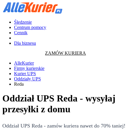
Śledzenie
Centrum pomocy
Cennik
Dla biznesu
ZAMÓW KURIERA
AlleKurier
Firmy kurierskie
Kurier UPS
Oddziały UPS
Reda
Oddział UPS Reda - wysyłaj
przesyłki z domu
Oddział UPS Reda - zamów kuriera nawet do 70% taniej!