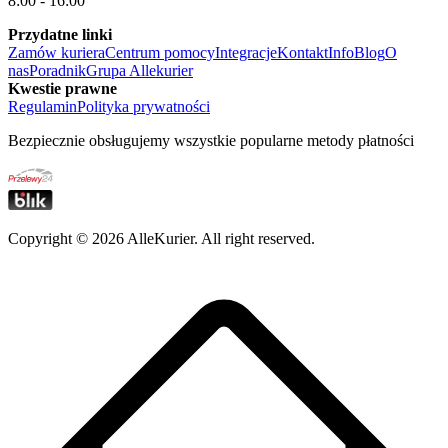
8:00 - 16:00
Przydatne linki
Zamów kuriera
Centrum pomocy
Integracje
Kontakt
Info
Blog
O
nas
Poradnik
Grupa Allekurier
Kwestie prawne
Regulamin
Polityka prywatności
Bezpiecznie obsługujemy wszystkie popularne metody płatności
Copyright ©
2026
AlleKurier. All right reserved.