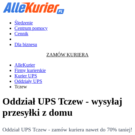
Śledzenie
Centrum pomocy
Cennik
Dla biznesu
ZAMÓW KURIERA
AlleKurier
Firmy kurierskie
Kurier UPS
Oddziały UPS
Tczew
Oddział UPS Tczew - wysyłaj
przesyłki z domu
Oddział UPS Tczew - zamów kuriera nawet do 70% taniej!