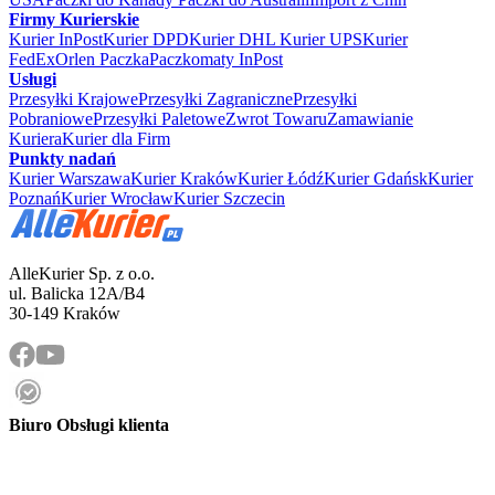
Firmy Kurierskie
Kurier InPost
Kurier DPD
Kurier DHL
Kurier UPS
Kurier
FedEx
Orlen Paczka
Paczkomaty InPost
Usługi
Przesyłki Krajowe
Przesyłki Zagraniczne
Przesyłki
Pobraniowe
Przesyłki Paletowe
Zwrot Towaru
Zamawianie
Kuriera
Kurier dla Firm
Punkty nadań
Kurier Warszawa
Kurier Kraków
Kurier Łódź
Kurier Gdańsk
Kurier
Poznań
Kurier Wrocław
Kurier Szczecin
AlleKurier Sp. z o.o.
ul. Balicka 12A/B4
30-149 Kraków
Biuro Obsługi klienta