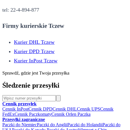
tel: 22-4-894-877
Firmy kurierskie Tczew
Kurier DHL Tczew
Kurier DPD Tczew
Kurier InPost Tczew
Sprawdź, gdzie jest Twoja przesyłka
Śledzenie przesyłki
Cennik przesyłek
Cennik InPost
Cennik DPD
Cennik DHL
Cennik UPS
Cennik
FedEx
Cennik Paczkomaty
Cennik Orlen Paczka
Przesyłki zagraniczne
Paczki do Niemiec
Paczki do Anglii
Paczki do Holandii
Paczki do
USA
Paczki do Kanady
Paczki do Australii
Import z Chin