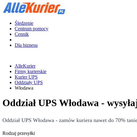
Śledzenie
Centrum pomocy
Cennik
Dla biznesu
AlleKurier
Firmy kurierskie
Kurier UPS
Oddziały UPS
Włodawa
Oddział UPS Włodawa - wysyłaj
Oddział UPS Włodawa - zamów kuriera nawet do 70% taniej!
Rodzaj przesyłki