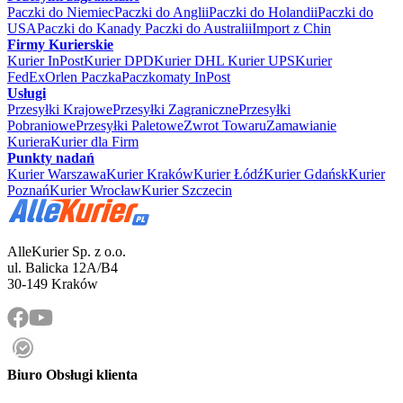
Paczki do Niemiec
Paczki do Anglii
Paczki do Holandii
Paczki do
USA
Paczki do Kanady
Paczki do Australii
Import z Chin
Firmy Kurierskie
Kurier InPost
Kurier DPD
Kurier DHL
Kurier UPS
Kurier
FedEx
Orlen Paczka
Paczkomaty InPost
Usługi
Przesyłki Krajowe
Przesyłki Zagraniczne
Przesyłki
Pobraniowe
Przesyłki Paletowe
Zwrot Towaru
Zamawianie
Kuriera
Kurier dla Firm
Punkty nadań
Kurier Warszawa
Kurier Kraków
Kurier Łódź
Kurier Gdańsk
Kurier
Poznań
Kurier Wrocław
Kurier Szczecin
AlleKurier Sp. z o.o.
ul. Balicka 12A/B4
30-149 Kraków
Biuro Obsługi klienta