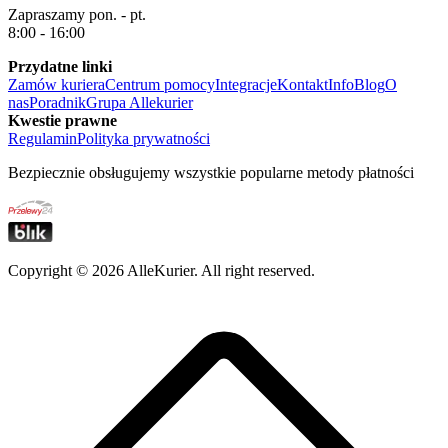
Zapraszamy pon. - pt.
8:00 - 16:00
Przydatne linki
Zamów kuriera
Centrum pomocy
Integracje
Kontakt
Info
Blog
O
nas
Poradnik
Grupa Allekurier
Kwestie prawne
Regulamin
Polityka prywatności
Bezpiecznie obsługujemy wszystkie popularne metody płatności
Copyright ©
2026
AlleKurier. All right reserved.