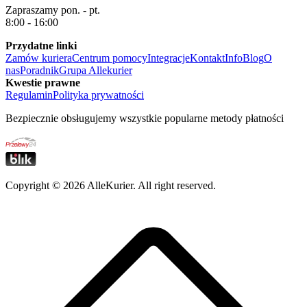
Zapraszamy pon. - pt.
8:00 - 16:00
Przydatne linki
Zamów kuriera
Centrum pomocy
Integracje
Kontakt
Info
Blog
O
nas
Poradnik
Grupa Allekurier
Kwestie prawne
Regulamin
Polityka prywatności
Bezpiecznie obsługujemy wszystkie popularne metody płatności
Copyright ©
2026
AlleKurier. All right reserved.