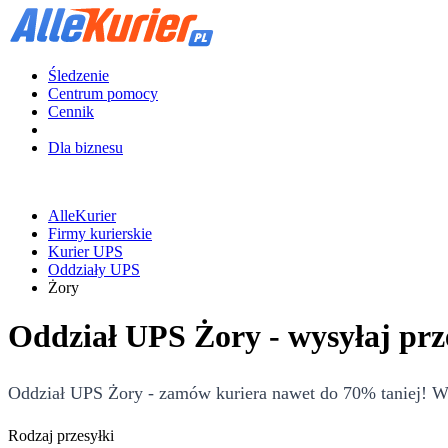
Śledzenie
Centrum pomocy
Cennik
Dla biznesu
AlleKurier
Firmy kurierskie
Kurier UPS
Oddziały UPS
Żory
Oddział UPS Żory - wysyłaj prz
Oddział UPS Żory - zamów kuriera nawet do 70% taniej! Wyc
Rodzaj przesyłki