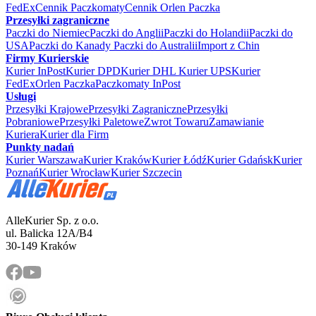
FedEx
Cennik Paczkomaty
Cennik Orlen Paczka
Przesyłki zagraniczne
Paczki do Niemiec
Paczki do Anglii
Paczki do Holandii
Paczki do
USA
Paczki do Kanady
Paczki do Australii
Import z Chin
Firmy Kurierskie
Kurier InPost
Kurier DPD
Kurier DHL
Kurier UPS
Kurier
FedEx
Orlen Paczka
Paczkomaty InPost
Usługi
Przesyłki Krajowe
Przesyłki Zagraniczne
Przesyłki
Pobraniowe
Przesyłki Paletowe
Zwrot Towaru
Zamawianie
Kuriera
Kurier dla Firm
Punkty nadań
Kurier Warszawa
Kurier Kraków
Kurier Łódź
Kurier Gdańsk
Kurier
Poznań
Kurier Wrocław
Kurier Szczecin
AlleKurier Sp. z o.o.
ul. Balicka 12A/B4
30-149 Kraków