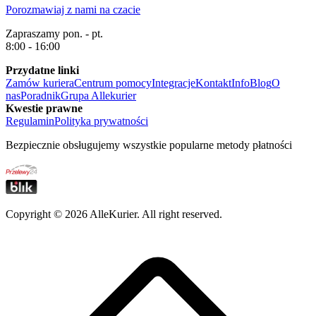
Porozmawiaj z nami na czacie
Zapraszamy pon. - pt.
8:00 - 16:00
Przydatne linki
Zamów kuriera
Centrum pomocy
Integracje
Kontakt
Info
Blog
O
nas
Poradnik
Grupa Allekurier
Kwestie prawne
Regulamin
Polityka prywatności
Bezpiecznie obsługujemy wszystkie popularne metody płatności
Copyright ©
2026
AlleKurier. All right reserved.