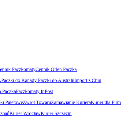
ennik Paczkomaty
Cennik Orlen Paczka
A
Paczki do Kanady
Paczki do Australii
Import z Chin
n Paczka
Paczkomaty InPost
łki Paletowe
Zwrot Towaru
Zamawianie Kuriera
Kurier dla Firm
oznań
Kurier Wrocław
Kurier Szczecin