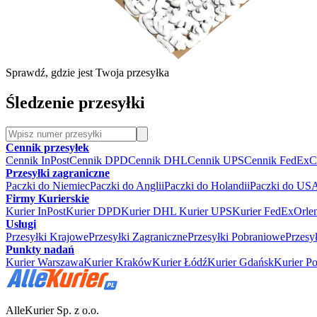
Sprawdź, gdzie jest Twoja przesyłka
Śledzenie przesyłki
Cennik przesyłek
Cennik InPost
Cennik DPD
Cennik DHL
Cennik UPS
Cennik FedEx
C
Przesyłki zagraniczne
Paczki do Niemiec
Paczki do Anglii
Paczki do Holandii
Paczki do US
Firmy Kurierskie
Kurier InPost
Kurier DPD
Kurier DHL
Kurier UPS
Kurier FedEx
Orle
Usługi
Przesyłki Krajowe
Przesyłki Zagraniczne
Przesyłki Pobraniowe
Przesy
Punkty nadań
Kurier Warszawa
Kurier Kraków
Kurier Łódź
Kurier Gdańsk
Kurier P
AlleKurier Sp. z o.o.