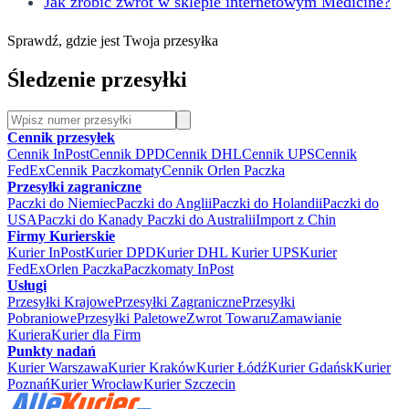
Jak zrobić zwrot w sklepie internetowym Medicine?
Sprawdź, gdzie jest Twoja przesyłka
Śledzenie przesyłki
Cennik przesyłek
Cennik InPost
Cennik DPD
Cennik DHL
Cennik UPS
Cennik
FedEx
Cennik Paczkomaty
Cennik Orlen Paczka
Przesyłki zagraniczne
Paczki do Niemiec
Paczki do Anglii
Paczki do Holandii
Paczki do
USA
Paczki do Kanady
Paczki do Australii
Import z Chin
Firmy Kurierskie
Kurier InPost
Kurier DPD
Kurier DHL
Kurier UPS
Kurier
FedEx
Orlen Paczka
Paczkomaty InPost
Usługi
Przesyłki Krajowe
Przesyłki Zagraniczne
Przesyłki
Pobraniowe
Przesyłki Paletowe
Zwrot Towaru
Zamawianie
Kuriera
Kurier dla Firm
Punkty nadań
Kurier Warszawa
Kurier Kraków
Kurier Łódź
Kurier Gdańsk
Kurier
Poznań
Kurier Wrocław
Kurier Szczecin