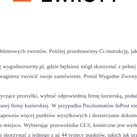
blemowych zwrotów. Poniżej przedstawimy Ci instrukcję, jak
 wygodnezwroty.pl, gdzie będziesz mógł skorzystać z pełnej 
pragniesz zwrócić swoje zamówienie. Portal Wygodne Zwroty m
yczące przesyłki, wybrać odpowiednią firmę kurierską, podać 
ej firmy kurierskiej. W przypadku Paczkomatów InPost nie
 zapewnia więcej punktów wysyłkowych i dostarczanie dokume
 miejscu. Wybierając przewoźnika GLS, konieczne jest wydru
 skorzystać z jednego z aż 44 tysięcy punktów, takich jak u