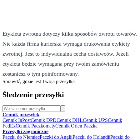
Etykieta zwrotna dotyczy kilku sposobów zwrotu towarów.
Nie każda firma kurierska wymaga drukowania etykiety
zwrotnej. Jest to indywidualna cecha dostawców. Jeżeli
etykieta będzie wymagana przy twoim zamówieniu
zostaniesz o tym poinformowany.
Sprawdź, gdzie jest Twoja przesyłka
Śledzenie przesyłki
Cennik przesyłek
Cennik InPost
Cennik DPD
Cennik DHL
Cennik UPS
Cennik
FedEx
Cennik Paczkomaty
Cennik Orlen Paczka
Przesyłki zagraniczne
Paczki do Niemiec
Paczki do Anglii
Paczki do Holandii
Paczki do