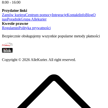
8:00 - 16:00
Przydatne linki
Zamów kuriera
Centrum pomocy
Integracje
Kontakt
Info
Blog
O
nas
Poradnik
Grupa Allekurier
Kwestie prawne
Regulamin
Polityka prywatności
Bezpiecznie obsługujemy wszystkie popularne metody płatności
Copyright ©
2026
AlleKurier. All right reserved.