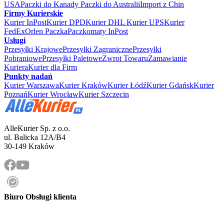
USA
Paczki do Kanady
Paczki do Australii
Import z Chin
Firmy Kurierskie
Kurier InPost
Kurier DPD
Kurier DHL
Kurier UPS
Kurier
FedEx
Orlen Paczka
Paczkomaty InPost
Usługi
Przesyłki Krajowe
Przesyłki Zagraniczne
Przesyłki
Pobraniowe
Przesyłki Paletowe
Zwrot Towaru
Zamawianie
Kuriera
Kurier dla Firm
Punkty nadań
Kurier Warszawa
Kurier Kraków
Kurier Łódź
Kurier Gdańsk
Kurier
Poznań
Kurier Wrocław
Kurier Szczecin
AlleKurier Sp. z o.o.
ul. Balicka 12A/B4
30-149 Kraków
Biuro Obsługi klienta