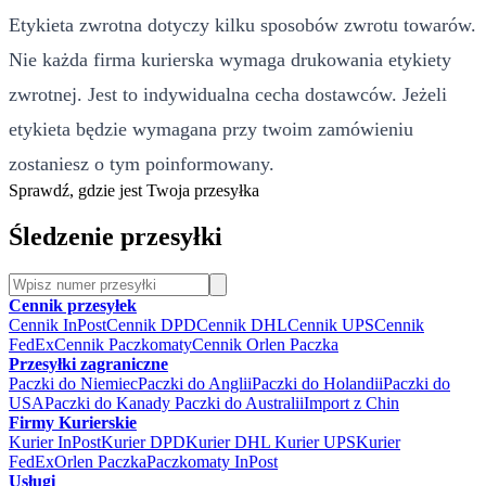
Etykieta zwrotna dotyczy kilku sposobów zwrotu towarów.
Nie każda firma kurierska wymaga drukowania etykiety
zwrotnej. Jest to indywidualna cecha dostawców. Jeżeli
etykieta będzie wymagana przy twoim zamówieniu
zostaniesz o tym poinformowany.
Sprawdź, gdzie jest Twoja przesyłka
Śledzenie przesyłki
Cennik przesyłek
Cennik InPost
Cennik DPD
Cennik DHL
Cennik UPS
Cennik
FedEx
Cennik Paczkomaty
Cennik Orlen Paczka
Przesyłki zagraniczne
Paczki do Niemiec
Paczki do Anglii
Paczki do Holandii
Paczki do
USA
Paczki do Kanady
Paczki do Australii
Import z Chin
Firmy Kurierskie
Kurier InPost
Kurier DPD
Kurier DHL
Kurier UPS
Kurier
FedEx
Orlen Paczka
Paczkomaty InPost
Usługi