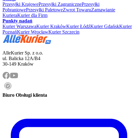
Przesyłki Krajowe
Przesyłki Zagraniczne
Przesyłki
Pobraniowe
Przesyłki Paletowe
Zwrot Towaru
Zamawianie
Kuriera
Kurier dla Firm
Punkty nadań
Kurier Warszawa
Kurier Kraków
Kurier Łódź
Kurier Gdańsk
Kurier
Poznań
Kurier Wrocław
Kurier Szczecin
AlleKurier Sp. z o.o.
ul. Balicka 12A/B4
30-149 Kraków
Biuro Obsługi klienta