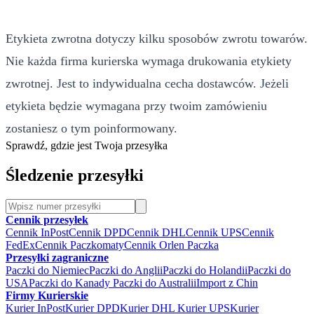
Etykieta zwrotna dotyczy kilku sposobów zwrotu towarów.
Nie każda firma kurierska wymaga drukowania etykiety
zwrotnej. Jest to indywidualna cecha dostawców. Jeżeli
etykieta będzie wymagana przy twoim zamówieniu
zostaniesz o tym poinformowany.
Sprawdź, gdzie jest Twoja przesyłka
Śledzenie przesyłki
Cennik przesyłek
Cennik InPost
Cennik DPD
Cennik DHL
Cennik UPS
Cennik
FedEx
Cennik Paczkomaty
Cennik Orlen Paczka
Przesyłki zagraniczne
Paczki do Niemiec
Paczki do Anglii
Paczki do Holandii
Paczki do
USA
Paczki do Kanady
Paczki do Australii
Import z Chin
Firmy Kurierskie
Kurier InPost
Kurier DPD
Kurier DHL
Kurier UPS
Kurier