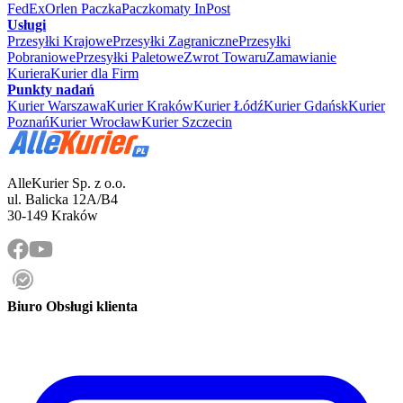
FedEx
Orlen Paczka
Paczkomaty InPost
Usługi
Przesyłki Krajowe
Przesyłki Zagraniczne
Przesyłki
Pobraniowe
Przesyłki Paletowe
Zwrot Towaru
Zamawianie
Kuriera
Kurier dla Firm
Punkty nadań
Kurier Warszawa
Kurier Kraków
Kurier Łódź
Kurier Gdańsk
Kurier
Poznań
Kurier Wrocław
Kurier Szczecin
AlleKurier Sp. z o.o.
ul. Balicka 12A/B4
30-149 Kraków
Biuro Obsługi klienta