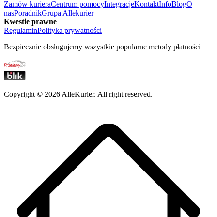
Zamów kuriera
Centrum pomocy
Integracje
Kontakt
Info
Blog
O
nas
Poradnik
Grupa Allekurier
Kwestie prawne
Regulamin
Polityka prywatności
Bezpiecznie obsługujemy wszystkie popularne metody płatności
Copyright ©
2026
AlleKurier. All right reserved.