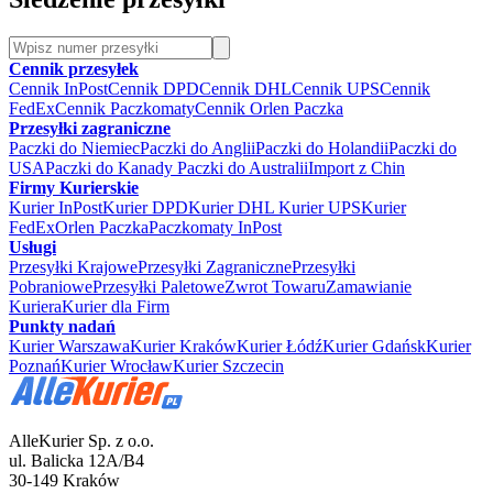
Cennik przesyłek
Cennik InPost
Cennik DPD
Cennik DHL
Cennik UPS
Cennik
FedEx
Cennik Paczkomaty
Cennik Orlen Paczka
Przesyłki zagraniczne
Paczki do Niemiec
Paczki do Anglii
Paczki do Holandii
Paczki do
USA
Paczki do Kanady
Paczki do Australii
Import z Chin
Firmy Kurierskie
Kurier InPost
Kurier DPD
Kurier DHL
Kurier UPS
Kurier
FedEx
Orlen Paczka
Paczkomaty InPost
Usługi
Przesyłki Krajowe
Przesyłki Zagraniczne
Przesyłki
Pobraniowe
Przesyłki Paletowe
Zwrot Towaru
Zamawianie
Kuriera
Kurier dla Firm
Punkty nadań
Kurier Warszawa
Kurier Kraków
Kurier Łódź
Kurier Gdańsk
Kurier
Poznań
Kurier Wrocław
Kurier Szczecin
AlleKurier Sp. z o.o.
ul. Balicka 12A/B4
30-149 Kraków