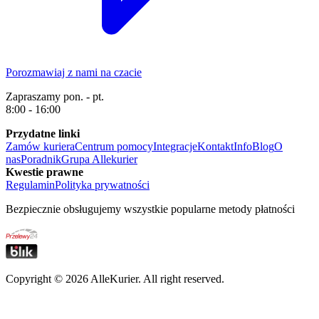
Porozmawiaj z nami na czacie
Zapraszamy pon. - pt.
8:00 - 16:00
Przydatne linki
Zamów kuriera
Centrum pomocy
Integracje
Kontakt
Info
Blog
O
nas
Poradnik
Grupa Allekurier
Kwestie prawne
Regulamin
Polityka prywatności
Bezpiecznie obsługujemy wszystkie popularne metody płatności
Copyright ©
2026
AlleKurier. All right reserved.