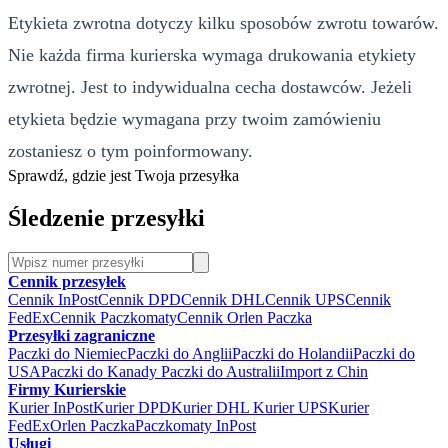
Etykieta zwrotna dotyczy kilku sposobów zwrotu towarów.
Nie każda firma kurierska wymaga drukowania etykiety
zwrotnej. Jest to indywidualna cecha dostawców. Jeżeli
etykieta będzie wymagana przy twoim zamówieniu
zostaniesz o tym poinformowany.
Sprawdź, gdzie jest Twoja przesyłka
Śledzenie przesyłki
Cennik przesyłek
Cennik InPost
Cennik DPD
Cennik DHL
Cennik UPS
Cennik
FedEx
Cennik Paczkomaty
Cennik Orlen Paczka
Przesyłki zagraniczne
Paczki do Niemiec
Paczki do Anglii
Paczki do Holandii
Paczki do
USA
Paczki do Kanady
Paczki do Australii
Import z Chin
Firmy Kurierskie
Kurier InPost
Kurier DPD
Kurier DHL
Kurier UPS
Kurier
FedEx
Orlen Paczka
Paczkomaty InPost
Usługi