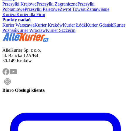
Przesyłki Krajowe
Przesyłki Zagraniczne
Przesyłki
Pobraniowe
Przesyłki Paletowe
Zwrot Towaru
Zamawianie
Kuriera
Kurier dla Firm
Punkty nadań
Kurier Warszawa
Kurier Kraków
Kurier Łódź
Kurier Gdańsk
Kurier
Poznań
Kurier Wrocław
Kurier Szczecin
AlleKurier Sp. z o.o.
ul. Balicka 12A/B4
30-149 Kraków
Biuro Obsługi klienta