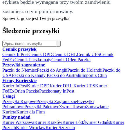
etykieta będzie wymagana przy twoim zamówieniu
zostaniesz o tym poinformowany.
Sprawdź, gdzie jest Twoja przesyłka
Śledzenie przesyłki
Cennik przesyłek
Cennik InPost
Cennik DPD
Cennik DHL
Cennik UPS
Cennik
FedEx
Cennik Paczkomaty
Cennik Orlen Paczka
Przesyłki zagraniczne
Paczki do Niemiec
Paczki do Anglii
Paczki do Holandii
Paczki do
USA
Paczki do Kanady
Paczki do Australii
Import z Chin
Firmy Kurierskie
Kurier InPost
Kurier DPD
Kurier DHL
Kurier UPS
Kurier
FedEx
Orlen Paczka
Paczkomaty InPost
Usługi
Przesyłki Krajowe
Przesyłki Zagraniczne
Przesyłki
Pobraniowe
Przesyłki Paletowe
Zwrot Towaru
Zamawianie
Kuriera
Kurier dla Firm
Punkty nadań
Kurier Warszawa
Kurier Kraków
Kurier Łódź
Kurier Gdańsk
Kurier
Poznań
Kurier Wrocław
Kurier Szczecin