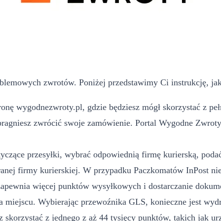
blemowych zwrotów. Poniżej przedstawimy Ci instrukcję, jak
onę wygodnezwroty.pl, gdzie będziesz mógł skorzystać z pełn
pragniesz zwrócić swoje zamówienie. Portal Wygodne Zwroty m
yczące przesyłki, wybrać odpowiednią firmę kurierską, podać 
ej firmy kurierskiej. W przypadku Paczkomatów InPost nie
 zapewnia więcej punktów wysyłkowych i dostarczanie dokume
 miejscu. Wybierając przewoźnika GLS, konieczne jest wydr
 skorzystać z jednego z aż 44 tysięcy punktów, takich jak u