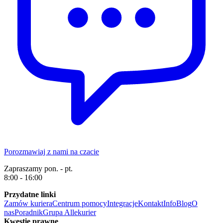
Porozmawiaj z nami na czacie
Zapraszamy pon. - pt.
8:00 - 16:00
Przydatne linki
Zamów kuriera
Centrum pomocy
Integracje
Kontakt
Info
Blog
O
nas
Poradnik
Grupa Allekurier
Kwestie prawne