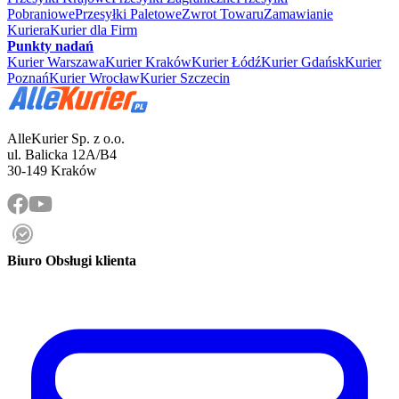
Pobraniowe
Przesyłki Paletowe
Zwrot Towaru
Zamawianie
Kuriera
Kurier dla Firm
Punkty nadań
Kurier Warszawa
Kurier Kraków
Kurier Łódź
Kurier Gdańsk
Kurier
Poznań
Kurier Wrocław
Kurier Szczecin
AlleKurier Sp. z o.o.
ul. Balicka 12A/B4
30-149 Kraków
Biuro Obsługi klienta