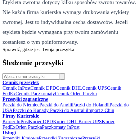
Etykieta zwrotna dotyczy kilku sposobów zwrotu towarów.
Nie każda firma kurierska wymaga drukowania etykiety
zwrotnej. Jest to indywidualna cecha dostawców. Jeżeli
etykieta będzie wymagana przy twoim zamówieniu
zostaniesz o tym poinformowany.
Sprawdź, gdzie jest Twoja przesyłka
Śledzenie przesyłki
Cennik przesyłek
Cennik InPost
Cennik DPD
Cennik DHL
Cennik UPS
Cennik
FedEx
Cennik Paczkomaty
Cennik Orlen Paczka
Przesyłki zagraniczne
Paczki do Niemiec
Paczki do Anglii
Paczki do Holandii
Paczki do
USA
Paczki do Kanady
Paczki do Australii
Import z Chin
Firmy Kurierskie
Kurier InPost
Kurier DPD
Kurier DHL
Kurier UPS
Kurier
FedEx
Orlen Paczka
Paczkomaty InPost
Usługi
Przesyłki Krajowe
Przesyłki Zagraniczne
Przesyłki