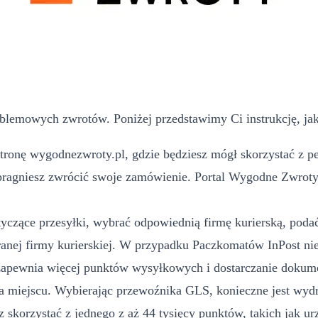
blemowych zwrotów. Poniżej przedstawimy Ci instrukcję, jak
ronę wygodnezwroty.pl, gdzie będziesz mógł skorzystać z peł
pragniesz zwrócić swoje zamówienie. Portal Wygodne Zwroty m
yczące przesyłki, wybrać odpowiednią firmę kurierską, podać 
ej firmy kurierskiej. W przypadku Paczkomatów InPost nie
 zapewnia więcej punktów wysyłkowych i dostarczanie dokume
 miejscu. Wybierając przewoźnika GLS, konieczne jest wydr
 skorzystać z jednego z aż 44 tysięcy punktów, takich jak u