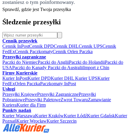
zostaniesz o tym poinformowany.
Sprawdź, gdzie jest Twoja przesyłka
Śledzenie przesyłki
Cennik przesyłek
Cennik InPost
Cennik DPD
Cennik DHL
Cennik UPS
Cennik
FedEx
Cennik Paczkomaty
Cennik Orlen Paczka
Przesyłki zagraniczne
Paczki do Niemiec
Paczki do Anglii
Paczki do Holandii
Paczki do
USA
Paczki do Kanady
Paczki do Australii
Import z Chin
Firmy Kurierskie
Kurier InPost
Kurier DPD
Kurier DHL
Kurier UPS
Kurier
FedEx
Orlen Paczka
Paczkomaty InPost
Usługi
Przesyłki Krajowe
Przesyłki Zagraniczne
Przesyłki
Pobraniowe
Przesyłki Paletowe
Zwrot Towaru
Zamawianie
Kuriera
Kurier dla Firm
Punkty nadań
Kurier Warszawa
Kurier Kraków
Kurier Łódź
Kurier Gdańsk
Kurier
Poznań
Kurier Wrocław
Kurier Szczecin