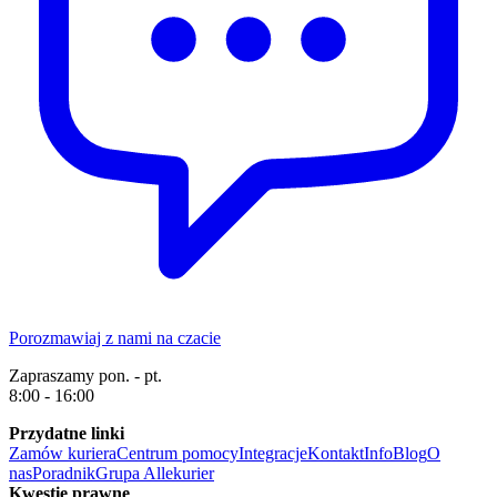
Porozmawiaj z nami na czacie
Zapraszamy pon. - pt.
8:00 - 16:00
Przydatne linki
Zamów kuriera
Centrum pomocy
Integracje
Kontakt
Info
Blog
O
nas
Poradnik
Grupa Allekurier
Kwestie prawne