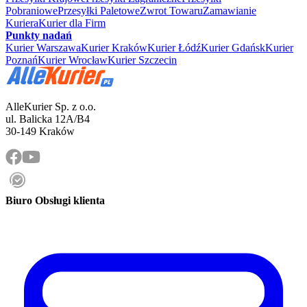
Pobraniowe
Przesyłki Paletowe
Zwrot Towaru
Zamawianie
Kuriera
Kurier dla Firm
Punkty nadań
Kurier Warszawa
Kurier Kraków
Kurier Łódź
Kurier Gdańsk
Kurier
Poznań
Kurier Wrocław
Kurier Szczecin
AlleKurier Sp. z o.o.
ul. Balicka 12A/B4
30-149 Kraków
Biuro Obsługi klienta