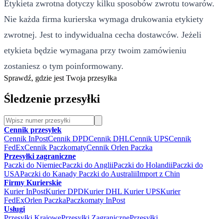
Etykieta zwrotna dotyczy kilku sposobów zwrotu towarów.
Nie każda firma kurierska wymaga drukowania etykiety
zwrotnej. Jest to indywidualna cecha dostawców. Jeżeli
etykieta będzie wymagana przy twoim zamówieniu
zostaniesz o tym poinformowany.
Sprawdź, gdzie jest Twoja przesyłka
Śledzenie przesyłki
Cennik przesyłek
Cennik InPost
Cennik DPD
Cennik DHL
Cennik UPS
Cennik
FedEx
Cennik Paczkomaty
Cennik Orlen Paczka
Przesyłki zagraniczne
Paczki do Niemiec
Paczki do Anglii
Paczki do Holandii
Paczki do
USA
Paczki do Kanady
Paczki do Australii
Import z Chin
Firmy Kurierskie
Kurier InPost
Kurier DPD
Kurier DHL
Kurier UPS
Kurier
FedEx
Orlen Paczka
Paczkomaty InPost
Usługi
Przesyłki Krajowe
Przesyłki Zagraniczne
Przesyłki