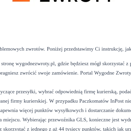
blemowych zwrotów. Poniżej przedstawimy Ci instrukcję, jak
tronę wygodnezwroty.pl, gdzie będziesz mógł skorzystać z p
pragniesz zwrócić swoje zamówienie. Portal Wygodne Zwroty m
yczące przesyłki, wybrać odpowiednią firmę kurierską, podać 
ej firmy kurierskiej. W przypadku Paczkomatów InPost nie
 zapewnia więcej punktów wysyłkowych i dostarczanie dokume
a miejscu. Wybierając przewoźnika GLS, konieczne jest wyd
 skorzystać z jednego z aż 44 tysięcy punktów, takich jak u