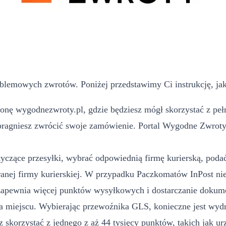
blemowych zwrotów. Poniżej przedstawimy Ci instrukcję, jak
nę wygodnezwroty.pl, gdzie będziesz mógł skorzystać z pełn
pragniesz zwrócić swoje zamówienie. Portal Wygodne Zwroty m
yczące przesyłki, wybrać odpowiednią firmę kurierską, podać 
ej firmy kurierskiej. W przypadku Paczkomatów InPost nie
 zapewnia więcej punktów wysyłkowych i dostarczanie dokume
 miejscu. Wybierając przewoźnika GLS, konieczne jest wydr
 skorzystać z jednego z aż 44 tysięcy punktów, takich jak u