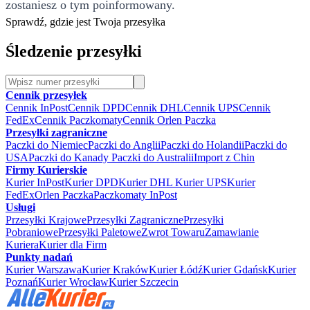
zostaniesz o tym poinformowany.
Sprawdź, gdzie jest Twoja przesyłka
Śledzenie przesyłki
Cennik przesyłek
Cennik InPost
Cennik DPD
Cennik DHL
Cennik UPS
Cennik
FedEx
Cennik Paczkomaty
Cennik Orlen Paczka
Przesyłki zagraniczne
Paczki do Niemiec
Paczki do Anglii
Paczki do Holandii
Paczki do
USA
Paczki do Kanady
Paczki do Australii
Import z Chin
Firmy Kurierskie
Kurier InPost
Kurier DPD
Kurier DHL
Kurier UPS
Kurier
FedEx
Orlen Paczka
Paczkomaty InPost
Usługi
Przesyłki Krajowe
Przesyłki Zagraniczne
Przesyłki
Pobraniowe
Przesyłki Paletowe
Zwrot Towaru
Zamawianie
Kuriera
Kurier dla Firm
Punkty nadań
Kurier Warszawa
Kurier Kraków
Kurier Łódź
Kurier Gdańsk
Kurier
Poznań
Kurier Wrocław
Kurier Szczecin