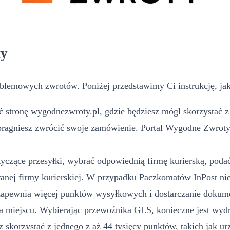
ty
blemowych zwrotów. Poniżej przedstawimy Ci instrukcję, jak
stronę wygodnezwroty.pl, gdzie będziesz mógł skorzystać z 
pragniesz zwrócić swoje zamówienie. Portal Wygodne Zwroty m
yczące przesyłki, wybrać odpowiednią firmę kurierską, podać 
ej firmy kurierskiej. W przypadku Paczkomatów InPost nie
 zapewnia więcej punktów wysyłkowych i dostarczanie dokume
a miejscu. Wybierając przewoźnika GLS, konieczne jest wydr
 skorzystać z jednego z aż 44 tysięcy punktów, takich jak u