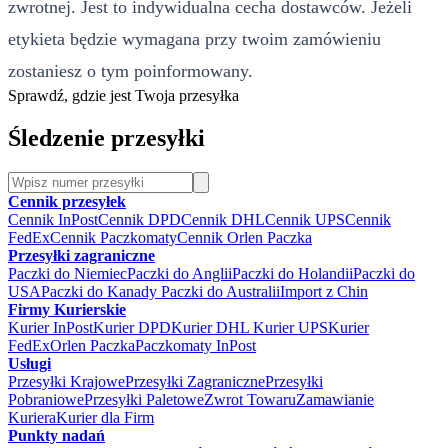
zwrotnej. Jest to indywidualna cecha dostawców. Jeżeli
etykieta będzie wymagana przy twoim zamówieniu
zostaniesz o tym poinformowany.
Sprawdź, gdzie jest Twoja przesyłka
Śledzenie przesyłki
Cennik przesyłek
Cennik InPost
Cennik DPD
Cennik DHL
Cennik UPS
Cennik
FedEx
Cennik Paczkomaty
Cennik Orlen Paczka
Przesyłki zagraniczne
Paczki do Niemiec
Paczki do Anglii
Paczki do Holandii
Paczki do
USA
Paczki do Kanady
Paczki do Australii
Import z Chin
Firmy Kurierskie
Kurier InPost
Kurier DPD
Kurier DHL
Kurier UPS
Kurier
FedEx
Orlen Paczka
Paczkomaty InPost
Usługi
Przesyłki Krajowe
Przesyłki Zagraniczne
Przesyłki
Pobraniowe
Przesyłki Paletowe
Zwrot Towaru
Zamawianie
Kuriera
Kurier dla Firm
Punkty nadań