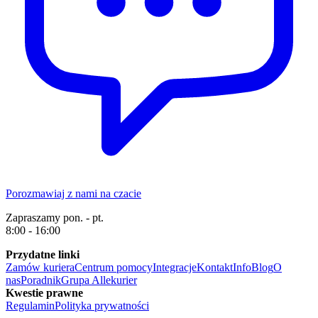
Porozmawiaj z nami na czacie
Zapraszamy pon. - pt.
8:00 - 16:00
Przydatne linki
Zamów kuriera
Centrum pomocy
Integracje
Kontakt
Info
Blog
O
nas
Poradnik
Grupa Allekurier
Kwestie prawne
Regulamin
Polityka prywatności