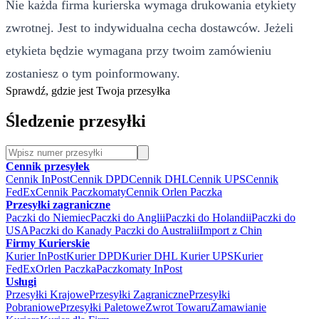
Nie każda firma kurierska wymaga drukowania etykiety
zwrotnej. Jest to indywidualna cecha dostawców. Jeżeli
etykieta będzie wymagana przy twoim zamówieniu
zostaniesz o tym poinformowany.
Sprawdź, gdzie jest Twoja przesyłka
Śledzenie przesyłki
Cennik przesyłek
Cennik InPost
Cennik DPD
Cennik DHL
Cennik UPS
Cennik
FedEx
Cennik Paczkomaty
Cennik Orlen Paczka
Przesyłki zagraniczne
Paczki do Niemiec
Paczki do Anglii
Paczki do Holandii
Paczki do
USA
Paczki do Kanady
Paczki do Australii
Import z Chin
Firmy Kurierskie
Kurier InPost
Kurier DPD
Kurier DHL
Kurier UPS
Kurier
FedEx
Orlen Paczka
Paczkomaty InPost
Usługi
Przesyłki Krajowe
Przesyłki Zagraniczne
Przesyłki
Pobraniowe
Przesyłki Paletowe
Zwrot Towaru
Zamawianie