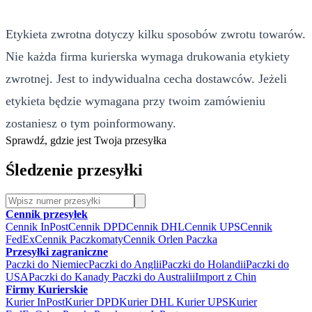
Etykieta zwrotna dotyczy kilku sposobów zwrotu towarów.
Nie każda firma kurierska wymaga drukowania etykiety
zwrotnej. Jest to indywidualna cecha dostawców. Jeżeli
etykieta będzie wymagana przy twoim zamówieniu
zostaniesz o tym poinformowany.
Sprawdź, gdzie jest Twoja przesyłka
Śledzenie przesyłki
Cennik przesyłek
Cennik InPost
Cennik DPD
Cennik DHL
Cennik UPS
Cennik
FedEx
Cennik Paczkomaty
Cennik Orlen Paczka
Przesyłki zagraniczne
Paczki do Niemiec
Paczki do Anglii
Paczki do Holandii
Paczki do
USA
Paczki do Kanady
Paczki do Australii
Import z Chin
Firmy Kurierskie
Kurier InPost
Kurier DPD
Kurier DHL
Kurier UPS
Kurier