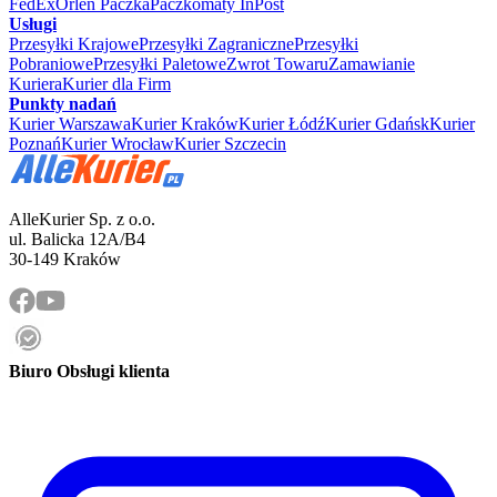
FedEx
Orlen Paczka
Paczkomaty InPost
Usługi
Przesyłki Krajowe
Przesyłki Zagraniczne
Przesyłki
Pobraniowe
Przesyłki Paletowe
Zwrot Towaru
Zamawianie
Kuriera
Kurier dla Firm
Punkty nadań
Kurier Warszawa
Kurier Kraków
Kurier Łódź
Kurier Gdańsk
Kurier
Poznań
Kurier Wrocław
Kurier Szczecin
AlleKurier Sp. z o.o.
ul. Balicka 12A/B4
30-149 Kraków
Biuro Obsługi klienta