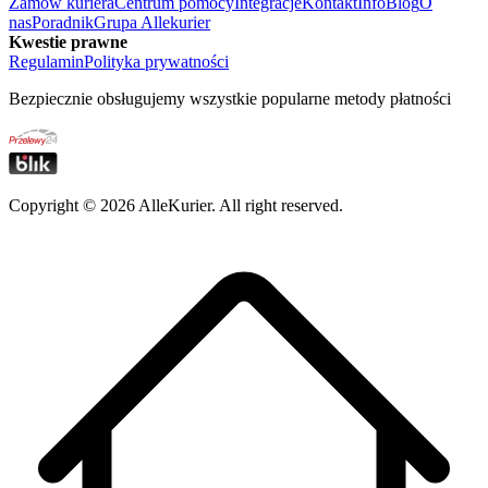
Zamów kuriera
Centrum pomocy
Integracje
Kontakt
Info
Blog
O
nas
Poradnik
Grupa Allekurier
Kwestie prawne
Regulamin
Polityka prywatności
Bezpiecznie obsługujemy wszystkie popularne metody płatności
Copyright ©
2026
AlleKurier. All right reserved.