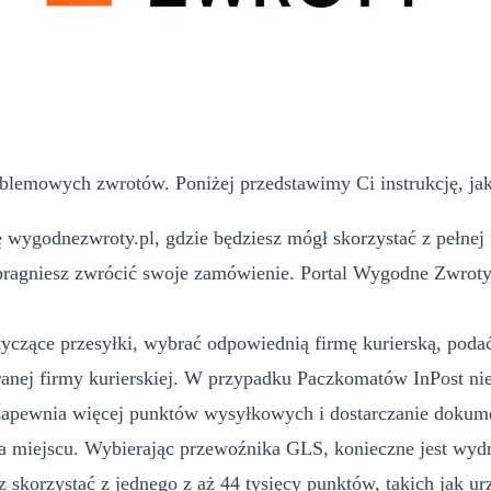
blemowych zwrotów. Poniżej przedstawimy Ci instrukcję, jak
 wygodnezwroty.pl, gdzie będziesz mógł skorzystać z pełnej 
pragniesz zwrócić swoje zamówienie. Portal Wygodne Zwroty m
yczące przesyłki, wybrać odpowiednią firmę kurierską, podać 
ej firmy kurierskiej. W przypadku Paczkomatów InPost nie
 zapewnia więcej punktów wysyłkowych i dostarczanie dokume
 miejscu. Wybierając przewoźnika GLS, konieczne jest wydru
 skorzystać z jednego z aż 44 tysięcy punktów, takich jak u