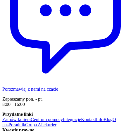
Porozmawiaj z nami na czacie
Zapraszamy pon. - pt.
8:00 - 16:00
Przydatne linki
Zamów kuriera
Centrum pomocy
Integracje
Kontakt
Info
Blog
O
nas
Poradnik
Grupa Allekurier
Kwestie prawne