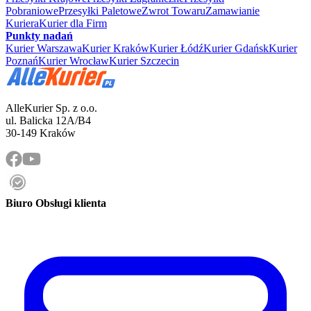
Pobraniowe
Przesyłki Paletowe
Zwrot Towaru
Zamawianie
Kuriera
Kurier dla Firm
Punkty nadań
Kurier Warszawa
Kurier Kraków
Kurier Łódź
Kurier Gdańsk
Kurier
Poznań
Kurier Wrocław
Kurier Szczecin
AlleKurier Sp. z o.o.
ul. Balicka 12A/B4
30-149 Kraków
Biuro Obsługi klienta