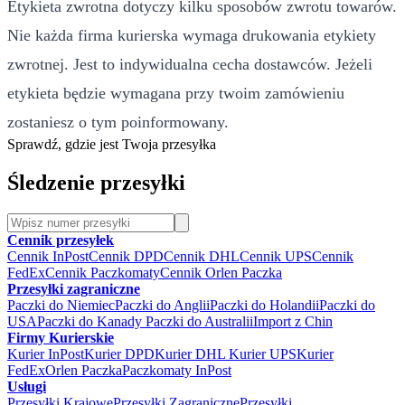
Etykieta zwrotna dotyczy kilku sposobów zwrotu towarów.
Nie każda firma kurierska wymaga drukowania etykiety
zwrotnej. Jest to indywidualna cecha dostawców. Jeżeli
etykieta będzie wymagana przy twoim zamówieniu
zostaniesz o tym poinformowany.
Sprawdź, gdzie jest Twoja przesyłka
Śledzenie przesyłki
Cennik przesyłek
Cennik InPost
Cennik DPD
Cennik DHL
Cennik UPS
Cennik
FedEx
Cennik Paczkomaty
Cennik Orlen Paczka
Przesyłki zagraniczne
Paczki do Niemiec
Paczki do Anglii
Paczki do Holandii
Paczki do
USA
Paczki do Kanady
Paczki do Australii
Import z Chin
Firmy Kurierskie
Kurier InPost
Kurier DPD
Kurier DHL
Kurier UPS
Kurier
FedEx
Orlen Paczka
Paczkomaty InPost
Usługi
Przesyłki Krajowe
Przesyłki Zagraniczne
Przesyłki