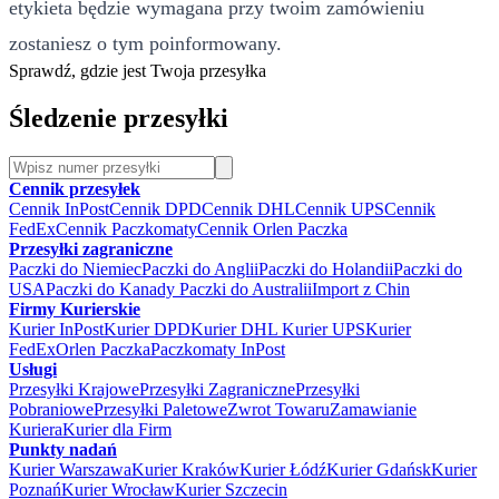
etykieta będzie wymagana przy twoim zamówieniu
zostaniesz o tym poinformowany.
Sprawdź, gdzie jest Twoja przesyłka
Śledzenie przesyłki
Cennik przesyłek
Cennik InPost
Cennik DPD
Cennik DHL
Cennik UPS
Cennik
FedEx
Cennik Paczkomaty
Cennik Orlen Paczka
Przesyłki zagraniczne
Paczki do Niemiec
Paczki do Anglii
Paczki do Holandii
Paczki do
USA
Paczki do Kanady
Paczki do Australii
Import z Chin
Firmy Kurierskie
Kurier InPost
Kurier DPD
Kurier DHL
Kurier UPS
Kurier
FedEx
Orlen Paczka
Paczkomaty InPost
Usługi
Przesyłki Krajowe
Przesyłki Zagraniczne
Przesyłki
Pobraniowe
Przesyłki Paletowe
Zwrot Towaru
Zamawianie
Kuriera
Kurier dla Firm
Punkty nadań
Kurier Warszawa
Kurier Kraków
Kurier Łódź
Kurier Gdańsk
Kurier
Poznań
Kurier Wrocław
Kurier Szczecin