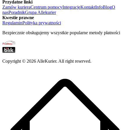
Przydatne linki
Zamów kuriera
Centrum pomocy
Integracje
Kontakt
Info
Blog
O
nas
Poradnik
Grupa Allekurier
Kwestie prawne
Regulamin
Polityka prywatności
Bezpiecznie obsługujemy wszystkie popularne metody płatności
Copyright ©
2026
AlleKurier. All right reserved.