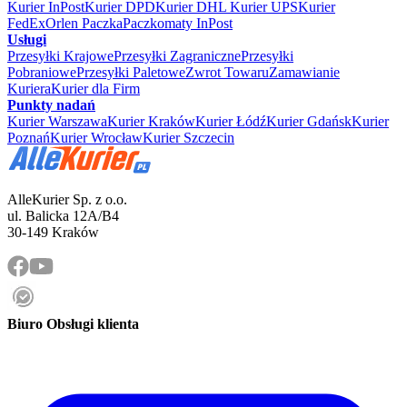
Kurier InPost
Kurier DPD
Kurier DHL
Kurier UPS
Kurier
FedEx
Orlen Paczka
Paczkomaty InPost
Usługi
Przesyłki Krajowe
Przesyłki Zagraniczne
Przesyłki
Pobraniowe
Przesyłki Paletowe
Zwrot Towaru
Zamawianie
Kuriera
Kurier dla Firm
Punkty nadań
Kurier Warszawa
Kurier Kraków
Kurier Łódź
Kurier Gdańsk
Kurier
Poznań
Kurier Wrocław
Kurier Szczecin
AlleKurier Sp. z o.o.
ul. Balicka 12A/B4
30-149 Kraków
Biuro Obsługi klienta