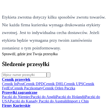
Etykieta zwrotna dotyczy kilku sposobów zwrotu towarów.
Nie każda firma kurierska wymaga drukowania etykiety
zwrotnej. Jest to indywidualna cecha dostawców. Jeżeli
etykieta będzie wymagana przy twoim zamówieniu
zostaniesz o tym poinformowany.
Sprawdź, gdzie jest Twoja przesyłka
Śledzenie przesyłki
Cennik przesyłek
Cennik InPost
Cennik DPD
Cennik DHL
Cennik UPS
Cennik
FedEx
Cennik Paczkomaty
Cennik Orlen Paczka
Przesyłki zagraniczne
Paczki do Niemiec
Paczki do Anglii
Paczki do Holandii
Paczki do
USA
Paczki do Kanady
Paczki do Australii
Import z Chin
Firmy Kurierskie