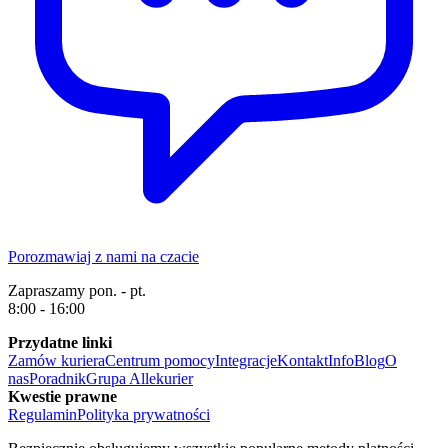
Porozmawiaj z nami na czacie
Zapraszamy pon. - pt.
8:00 - 16:00
Przydatne linki
Zamów kuriera
Centrum pomocy
Integracje
Kontakt
Info
Blog
O
nas
Poradnik
Grupa Allekurier
Kwestie prawne
Regulamin
Polityka prywatności