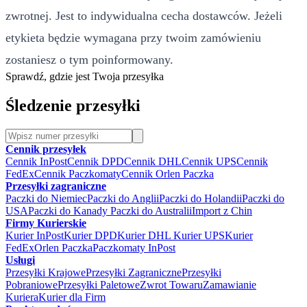
zwrotnej. Jest to indywidualna cecha dostawców. Jeżeli
etykieta będzie wymagana przy twoim zamówieniu
zostaniesz o tym poinformowany.
Sprawdź, gdzie jest Twoja przesyłka
Śledzenie przesyłki
Cennik przesyłek
Cennik InPost
Cennik DPD
Cennik DHL
Cennik UPS
Cennik
FedEx
Cennik Paczkomaty
Cennik Orlen Paczka
Przesyłki zagraniczne
Paczki do Niemiec
Paczki do Anglii
Paczki do Holandii
Paczki do
USA
Paczki do Kanady
Paczki do Australii
Import z Chin
Firmy Kurierskie
Kurier InPost
Kurier DPD
Kurier DHL
Kurier UPS
Kurier
FedEx
Orlen Paczka
Paczkomaty InPost
Usługi
Przesyłki Krajowe
Przesyłki Zagraniczne
Przesyłki
Pobraniowe
Przesyłki Paletowe
Zwrot Towaru
Zamawianie
Kuriera
Kurier dla Firm