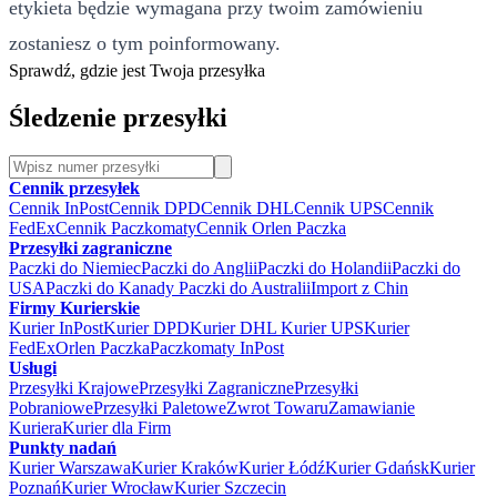
etykieta będzie wymagana przy twoim zamówieniu
zostaniesz o tym poinformowany.
Sprawdź, gdzie jest Twoja przesyłka
Śledzenie przesyłki
Cennik przesyłek
Cennik InPost
Cennik DPD
Cennik DHL
Cennik UPS
Cennik
FedEx
Cennik Paczkomaty
Cennik Orlen Paczka
Przesyłki zagraniczne
Paczki do Niemiec
Paczki do Anglii
Paczki do Holandii
Paczki do
USA
Paczki do Kanady
Paczki do Australii
Import z Chin
Firmy Kurierskie
Kurier InPost
Kurier DPD
Kurier DHL
Kurier UPS
Kurier
FedEx
Orlen Paczka
Paczkomaty InPost
Usługi
Przesyłki Krajowe
Przesyłki Zagraniczne
Przesyłki
Pobraniowe
Przesyłki Paletowe
Zwrot Towaru
Zamawianie
Kuriera
Kurier dla Firm
Punkty nadań
Kurier Warszawa
Kurier Kraków
Kurier Łódź
Kurier Gdańsk
Kurier
Poznań
Kurier Wrocław
Kurier Szczecin