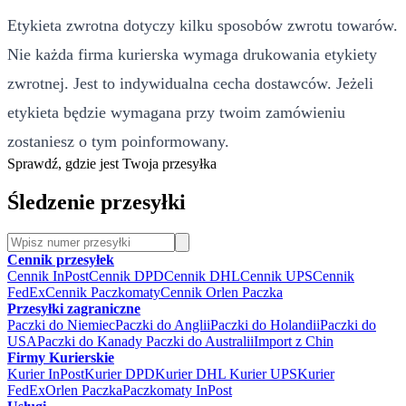
Etykieta zwrotna dotyczy kilku sposobów zwrotu towarów.
Nie każda firma kurierska wymaga drukowania etykiety
zwrotnej. Jest to indywidualna cecha dostawców. Jeżeli
etykieta będzie wymagana przy twoim zamówieniu
zostaniesz o tym poinformowany.
Sprawdź, gdzie jest Twoja przesyłka
Śledzenie przesyłki
Cennik przesyłek
Cennik InPost
Cennik DPD
Cennik DHL
Cennik UPS
Cennik
FedEx
Cennik Paczkomaty
Cennik Orlen Paczka
Przesyłki zagraniczne
Paczki do Niemiec
Paczki do Anglii
Paczki do Holandii
Paczki do
USA
Paczki do Kanady
Paczki do Australii
Import z Chin
Firmy Kurierskie
Kurier InPost
Kurier DPD
Kurier DHL
Kurier UPS
Kurier
FedEx
Orlen Paczka
Paczkomaty InPost