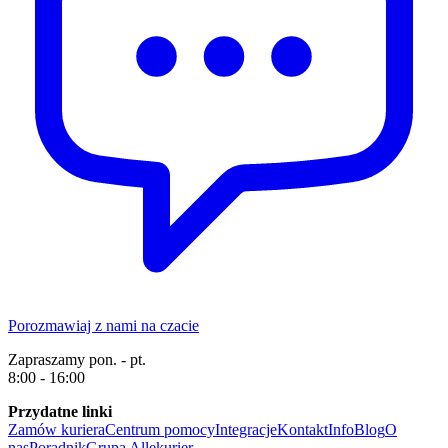
Porozmawiaj z nami na czacie
Zapraszamy pon. - pt.
8:00 - 16:00
Przydatne linki
Zamów kuriera
Centrum pomocy
Integracje
Kontakt
Info
Blog
O
nas
Poradnik
Grupa Allekurier