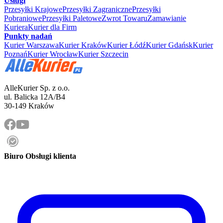
Usługi
Przesyłki Krajowe
Przesyłki Zagraniczne
Przesyłki
Pobraniowe
Przesyłki Paletowe
Zwrot Towaru
Zamawianie
Kuriera
Kurier dla Firm
Punkty nadań
Kurier Warszawa
Kurier Kraków
Kurier Łódź
Kurier Gdańsk
Kurier
Poznań
Kurier Wrocław
Kurier Szczecin
AlleKurier Sp. z o.o.
ul. Balicka 12A/B4
30-149 Kraków
Biuro Obsługi klienta