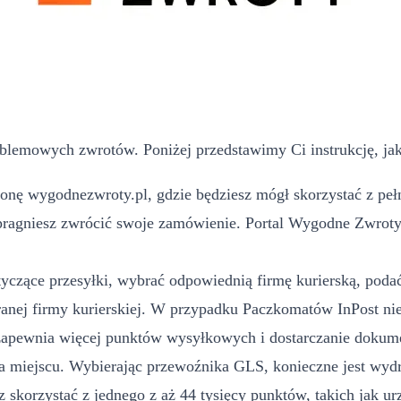
blemowych zwrotów. Poniżej przedstawimy Ci instrukcję, jak
nę wygodnezwroty.pl, gdzie będziesz mógł skorzystać z pełn
pragniesz zwrócić swoje zamówienie. Portal Wygodne Zwroty m
yczące przesyłki, wybrać odpowiednią firmę kurierską, podać 
ej firmy kurierskiej. W przypadku Paczkomatów InPost nie
 zapewnia więcej punktów wysyłkowych i dostarczanie dokume
 miejscu. Wybierając przewoźnika GLS, konieczne jest wydr
 skorzystać z jednego z aż 44 tysięcy punktów, takich jak u