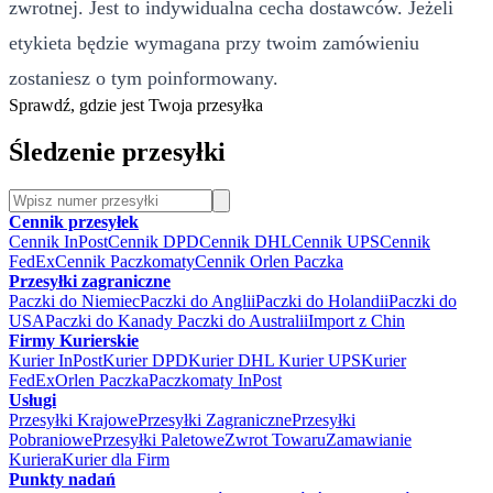
zwrotnej. Jest to indywidualna cecha dostawców. Jeżeli
etykieta będzie wymagana przy twoim zamówieniu
zostaniesz o tym poinformowany.
Sprawdź, gdzie jest Twoja przesyłka
Śledzenie przesyłki
Cennik przesyłek
Cennik InPost
Cennik DPD
Cennik DHL
Cennik UPS
Cennik
FedEx
Cennik Paczkomaty
Cennik Orlen Paczka
Przesyłki zagraniczne
Paczki do Niemiec
Paczki do Anglii
Paczki do Holandii
Paczki do
USA
Paczki do Kanady
Paczki do Australii
Import z Chin
Firmy Kurierskie
Kurier InPost
Kurier DPD
Kurier DHL
Kurier UPS
Kurier
FedEx
Orlen Paczka
Paczkomaty InPost
Usługi
Przesyłki Krajowe
Przesyłki Zagraniczne
Przesyłki
Pobraniowe
Przesyłki Paletowe
Zwrot Towaru
Zamawianie
Kuriera
Kurier dla Firm
Punkty nadań