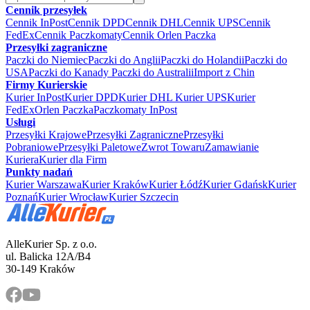
Cennik przesyłek
Cennik InPost
Cennik DPD
Cennik DHL
Cennik UPS
Cennik
FedEx
Cennik Paczkomaty
Cennik Orlen Paczka
Przesyłki zagraniczne
Paczki do Niemiec
Paczki do Anglii
Paczki do Holandii
Paczki do
USA
Paczki do Kanady
Paczki do Australii
Import z Chin
Firmy Kurierskie
Kurier InPost
Kurier DPD
Kurier DHL
Kurier UPS
Kurier
FedEx
Orlen Paczka
Paczkomaty InPost
Usługi
Przesyłki Krajowe
Przesyłki Zagraniczne
Przesyłki
Pobraniowe
Przesyłki Paletowe
Zwrot Towaru
Zamawianie
Kuriera
Kurier dla Firm
Punkty nadań
Kurier Warszawa
Kurier Kraków
Kurier Łódź
Kurier Gdańsk
Kurier
Poznań
Kurier Wrocław
Kurier Szczecin
AlleKurier Sp. z o.o.
ul. Balicka 12A/B4
30-149 Kraków