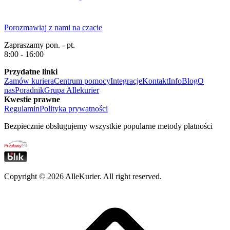
Porozmawiaj z nami na czacie
Zapraszamy pon. - pt.
8:00 - 16:00
Przydatne linki
Zamów kuriera
Centrum pomocy
Integracje
Kontakt
Info
Blog
O
nas
Poradnik
Grupa Allekurier
Kwestie prawne
Regulamin
Polityka prywatności
Bezpiecznie obsługujemy wszystkie popularne metody płatności
Copyright ©
2026
AlleKurier. All right reserved.